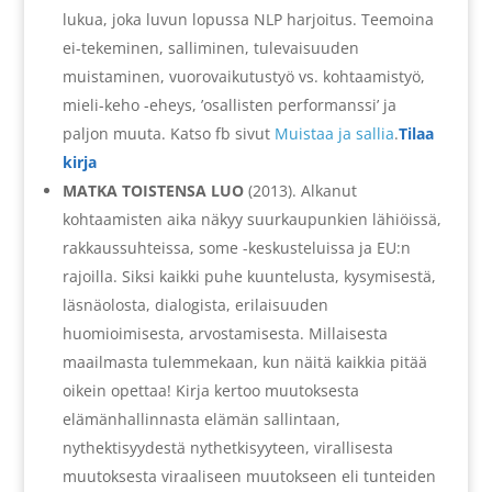
lukua, joka luvun lopussa NLP harjoitus. Teemoina
ei-tekeminen, salliminen, tulevaisuuden
muistaminen, vuorovaikutustyö vs. kohtaamistyö,
mieli-keho -eheys, ’osallisten performanssi’ ja
paljon muuta. Katso fb sivut
Muistaa ja sallia
.
Tilaa
kirja
MATKA TOISTENSA LUO
(2013). Alkanut
kohtaamisten aika näkyy suurkaupunkien lähiöissä,
rakkaussuhteissa, some -keskusteluissa ja EU:n
rajoilla. Siksi kaikki puhe kuuntelusta, kysymisestä,
läsnäolosta, dialogista, erilaisuuden
huomioimisesta, arvostamisesta. Millaisesta
maailmasta tulemmekaan, kun näitä kaikkia pitää
oikein opettaa! Kirja kertoo muutoksesta
elämänhallinnasta elämän sallintaan,
nythektisyydestä nythetkisyyteen, virallisesta
muutoksesta viraaliseen muutokseen eli tunteiden