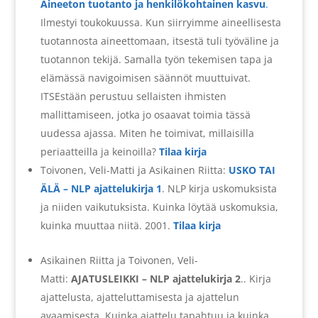
Aineeton tuotanto ja henkilökohtainen kasvu
.
Ilmestyi toukokuussa. Kun siirryimme aineellisesta
tuotannosta aineettomaan, itsestä tuli työväline ja
tuotannon tekijä. Samalla työn tekemisen tapa ja
elämässä navigoimisen säännöt muuttuivat.
ITSEstään perustuu sellaisten ihmisten
mallittamiseen, jotka jo osaavat toimia tässä
uudessa ajassa. Miten he toimivat, millaisilla
periaatteilla ja keinoilla?
Tilaa kirja
Toivonen, Veli-Matti ja Asikainen Riitta:
USKO TAI
ÄLÄ – NLP ajattelukirja 1
.
NLP kirja uskomuksista
ja niiden vaikutuksista. Kuinka löytää uskomuksia,
kuinka muuttaa niitä. 2001.
Tilaa kirja
Asikainen Riitta ja Toivonen, Veli-
Matti:
AJATUSLEIKKI – NLP ajattelukirja 2
.. Kirja
ajattelusta, ajatteluttamisesta ja ajattelun
avaamisesta. Kuinka ajattelu tapahtuu ja kuinka