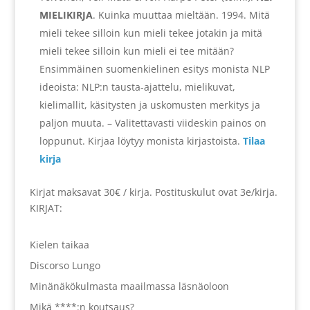
MIELIKIRJA
.
Kuinka muuttaa mieltään. 1994. Mitä
mieli tekee silloin kun mieli tekee jotakin ja mitä
mieli tekee silloin kun mieli ei tee mitään?
Ensimmäinen suomenkielinen esitys monista NLP
ideoista: NLP:n tausta-ajattelu, mielikuvat,
kielimallit, käsitysten ja uskomusten merkitys ja
paljon muuta. – Valitettavasti viideskin painos on
loppunut. Kirjaa löytyy monista kirjastoista.
Tilaa
kirja
Kirjat maksavat 30€ / kirja. Postituskulut ovat 3e/kirja.
KIRJAT:
Kielen taikaa
Discorso Lungo
Minänäkökulmasta maailmassa läsnäoloon
Mikä ****:n koutsaus?