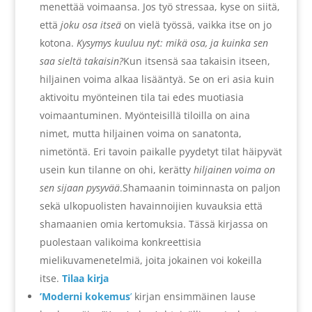
menettää voimaansa. Jos työ stressaa, kyse on siitä,
että
joku osa itseä
on vielä työssä, vaikka itse on jo
kotona.
Kysymys kuuluu nyt: mikä osa, ja kuinka sen
saa sieltä takaisin?
Kun itsensä saa takaisin itseen,
hiljainen voima alkaa lisääntyä. Se on eri asia kuin
aktivoitu myönteinen tila tai edes muotiasia
voimaantuminen. Myönteisillä tiloilla on aina
nimet, mutta hiljainen voima on sanatonta,
nimetöntä. Eri tavoin paikalle pyydetyt tilat häipyvät
usein kun tilanne on ohi, kerätty
hiljainen voima on
sen sijaan pysyvää
.Shamaanin toiminnasta on paljon
sekä ulkopuolisten havainnoijien kuvauksia että
shamaanien omia kertomuksia. Tässä kirjassa on
puolestaan valikoima konkreettisia
mielikuvamenetelmiä, joita jokainen voi kokeilla
itse.
Tilaa kirja
’Moderni kokemus
’
kirjan ensimmäinen lause