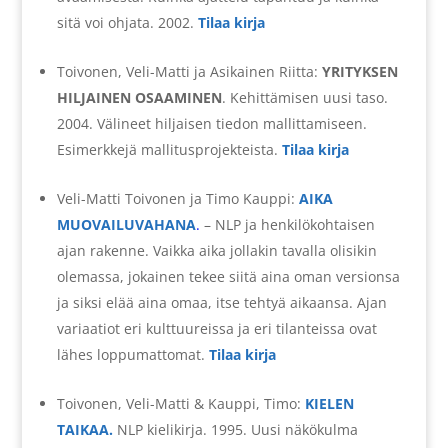
sitä voi ohjata. 2002.
Tilaa kirja
Toivonen, Veli-Matti ja Asikainen Riitta:
YRITYKSEN
HILJAINEN OSAAMINEN
. Kehittämisen uusi taso.
2004. Välineet hiljaisen tiedon mallittamiseen.
Esimerkkejä mallitusprojekteista.
Tilaa kirja
Veli-Matti Toivonen ja Timo Kauppi:
AIKA
MUOVAILUVAHANA
.
– NLP ja henkilökohtaisen
ajan rakenne. Vaikka aika jollakin tavalla olisikin
olemassa, jokainen tekee siitä aina oman versionsa
ja siksi elää aina omaa, itse tehtyä aikaansa. Ajan
variaatiot eri kulttuureissa ja eri tilanteissa ovat
lähes loppumattomat.
Tilaa kirja
Toivonen, Veli-Matti & Kauppi, Timo:
KIELEN
TAIKAA
.
NLP kielikirja. 1995. Uusi näkökulma