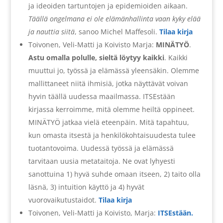
ja ideoiden tartuntojen ja epidemioiden aikaan.
Täällä ongelmana ei ole elämänhallinta vaan kyky elää
ja nauttia siitä
, sanoo Michel Maffesoli.
Tilaa kirja
Toivonen, Veli-Matti ja Koivisto Marja:
MINÄTYÖ
.
Astu omalla polulle, sieltä löytyy kaikki
. Kaikki
muuttui jo, työssä ja elämässä yleensäkin. Olemme
mallittaneet niitä ihmisiä, jotka näyttävät voivan
hyvin täällä uudessa maailmassa. ITSEstään
kirjassa kerroimme, mitä olemme heiltä oppineet.
MINÄTYÖ jatkaa vielä eteenpäin. Mitä tapahtuu,
kun omasta itsestä ja henkilökohtaisuudesta tulee
tuotantovoima. Uudessä työssä ja elämässä
tarvitaan uusia metataitoja. Ne ovat lyhyesti
sanottuina 1) hyvä suhde omaan itseen, 2) taito olla
läsnä, 3) intuition käyttö ja 4) hyvät
vuorovaikutustaidot.
Tilaa kirja
Toivonen, Veli-Matti ja Koivisto, Marja:
ITSEstään.