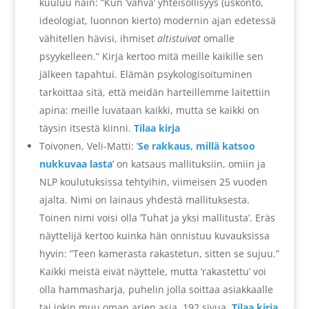
kuuluu näin: ”Kun ’vahva’ yhteisöllisyys (uskonto,
ideologiat, luonnon kierto) modernin ajan edetessä
vähitellen hävisi, ihmiset
altistuivat
omalle
psyykelleen.” Kirja kertoo mitä meille kaikille sen
jälkeen tapahtui. Elämän psykologisoituminen
tarkoittaa sitä, että meidän harteillemme laitettiin
apina: meille luvataan kaikki, mutta se kaikki on
täysin itsestä kiinni.
Tilaa kirja
Toivonen, Veli-Matti: ’
Se rakkaus, millä katsoo
nukkuvaa lasta
’ on katsaus mallituksiin, omiin ja
NLP koulutuksissa tehtyihin, viimeisen 25 vuoden
ajalta. Nimi on lainaus yhdestä mallituksesta.
Toinen nimi voisi olla ’Tuhat ja yksi mallitusta’. Eräs
näyttelijä kertoo kuinka hän onnistuu kuvauksissa
hyvin: ”Teen kamerasta rakastetun, sitten se sujuu.”
Kaikki meistä eivät näyttele, mutta ’rakastettu’ voi
olla hammasharja, puhelin jolla soittaa asiakkaalle
tai jokin muu oman arjen asia. 192 sivua.
Tilaa kirja