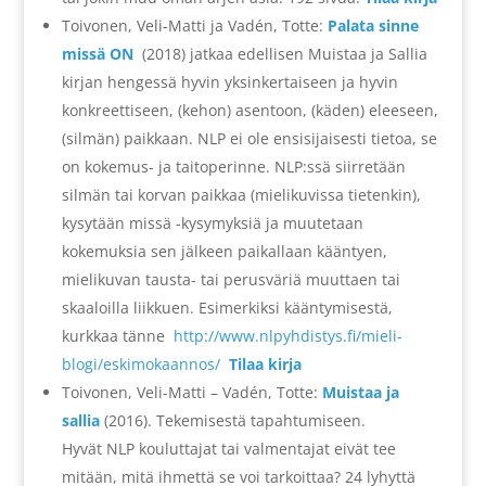
Toivonen, Veli-Matti ja Vadén, Totte:
Palata sinne
missä ON
(2018) jatkaa edellisen Muistaa ja Sallia
kirjan hengessä hyvin yksinkertaiseen ja hyvin
konkreettiseen, (kehon) asentoon, (käden) eleeseen,
(silmän) paikkaan. NLP ei ole ensisijaisesti tietoa, se
on kokemus- ja taitoperinne. NLP:ssä siirretään
silmän tai korvan paikkaa (mielikuvissa tietenkin),
kysytään missä -kysymyksiä ja muutetaan
kokemuksia sen jälkeen paikallaan kääntyen,
mielikuvan tausta- tai perusväriä muuttaen tai
skaaloilla liikkuen. Esimerkiksi kääntymisestä,
kurkkaa tänne
http://www.nlpyhdistys.fi/mieli-
blogi/eskimokaannos/
Tilaa kirja
Toivonen, Veli-Matti – Vadén, Totte:
Muistaa ja
sallia
(2016). Tekemisestä tapahtumiseen.
Hyvät NLP kouluttajat tai valmentajat eivät tee
mitään, mitä ihmettä se voi tarkoittaa? 24 lyhyttä