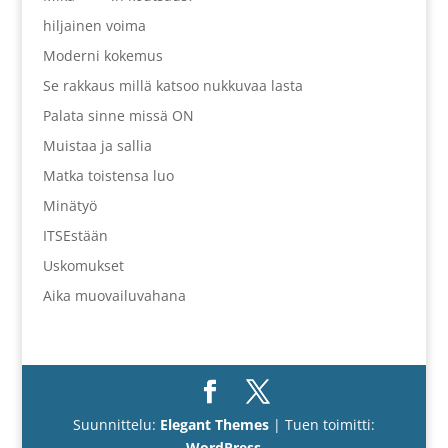
hiljainen voima
Moderni kokemus
Se rakkaus millä katsoo nukkuvaa lasta
Palata sinne missä ON
Muistaa ja sallia
Matka toistensa luo
Minätyö
ITSEstään
Uskomukset
Aika muovailuvahana
Suunnittelu:
Elegant Themes
| Tuen toimitti:
WordPress