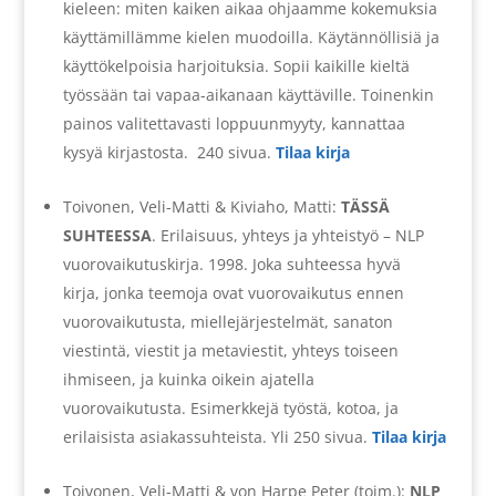
kieleen: miten kaiken aikaa ohjaamme kokemuksia
käyttämillämme kielen muodoilla. Käytännöllisiä ja
käyttökelpoisia harjoituksia. Sopii kaikille kieltä
työssään tai vapaa-aikanaan käyttäville. Toinenkin
painos valitettavasti loppuunmyyty, kannattaa
kysyä kirjastosta. 240 sivua.
Tilaa kirja
Toivonen, Veli-Matti & Kiviaho, Matti:
TÄSSÄ
SUHTEESSA
. Erilaisuus, yhteys ja yhteistyö – NLP
vuorovaikutuskirja. 1998. Joka suhteessa hyvä
kirja, jonka teemoja ovat vuorovaikutus ennen
vuorovaikutusta, miellejärjestelmät, sanaton
viestintä, viestit ja metaviestit, yhteys toiseen
ihmiseen, ja kuinka oikein ajatella
vuorovaikutusta. Esimerkkejä työstä, kotoa, ja
erilaisista asiakassuhteista. Yli 250 sivua.
Tilaa kirja
Toivonen, Veli-Matti & von Harpe Peter (toim.):
NLP