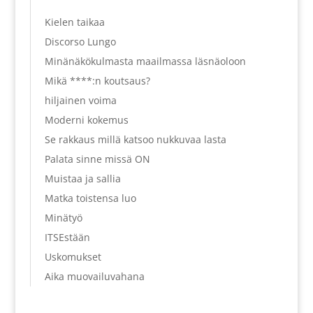
Kielen taikaa
Discorso Lungo
Minänäkökulmasta maailmassa läsnäoloon
Mikä ****:n koutsaus?
hiljainen voima
Moderni kokemus
Se rakkaus millä katsoo nukkuvaa lasta
Palata sinne missä ON
Muistaa ja sallia
Matka toistensa luo
Minätyö
ITSEstään
Uskomukset
Aika muovailuvahana