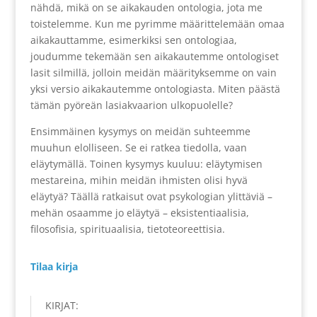
nähdä, mikä on se aikakauden ontologia, jota me
toistelemme. Kun me pyrimme määrittelemään omaa
aikakauttamme, esimerkiksi sen ontologiaa,
joudumme tekemään sen aikakautemme ontologiset
lasit silmillä, jolloin meidän määrityksemme on vain
yksi versio aikakautemme ontologiasta. Miten päästä
tämän pyöreän lasiakvaarion ulkopuolelle?
Ensimmäinen kysymys on meidän suhteemme
muuhun elolliseen. Se ei ratkea tiedolla, vaan
eläytymällä. Toinen kysymys kuuluu: eläytymisen
mestareina, mihin meidän ihmisten olisi hyvä
eläytyä? Täällä ratkaisut ovat psykologian ylittäviä –
mehän osaamme jo eläytyä – eksistentiaalisia,
filosofisia, spirituaalisia, tietoteoreettisia.
Tilaa kirja
KIRJAT: