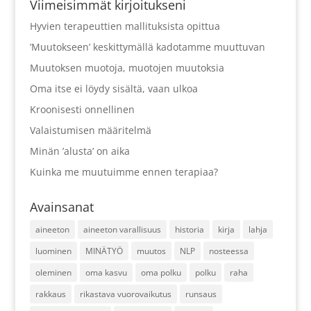
Viimeisimmät kirjoitukseni
Hyvien terapeuttien mallituksista opittua
’Muutokseen’ keskittymällä kadotamme muuttuvan
Muutoksen muotoja, muotojen muutoksia
Oma itse ei löydy sisältä, vaan ulkoa
Kroonisesti onnellinen
Valaistumisen määritelmä
Minän ’alusta’ on aika
Kuinka me muutuimme ennen terapiaa?
Avainsanat
aineeton
aineeton varallisuus
historia
kirja
lahja
luominen
MINÄTYÖ
muutos
NLP
nosteessa
oleminen
oma kasvu
oma polku
polku
raha
rakkaus
rikastava vuorovaikutus
runsaus